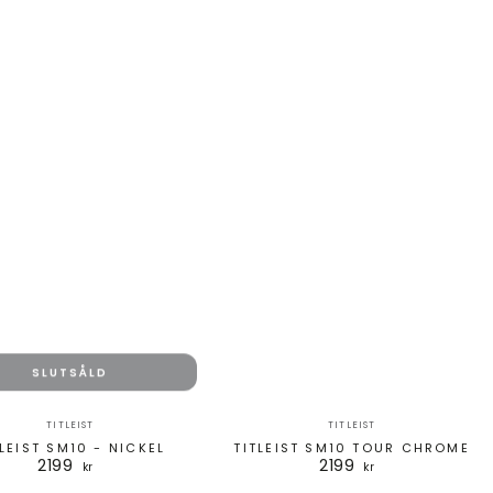
SLUTSÅLD
Säljare:
Säljare:
TITLEIST
TITLEIST
TLEIST SM10 - NICKEL
TITLEIST SM10 TOUR CHROME
2199
2199
Ordinarie
Ordinarie
kr
kr
pris
pris