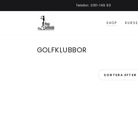
GÅ VIDARE
Telefon: 0911-149 90
SHOP
KURSE
KATEGORI:
GOLFKLUBBOR
SORTERA EFTER
Paradym
AI
Smoke
MAX
-
Fairwaywood