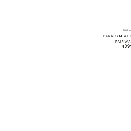
CAL
PARADYM AI
FAIRW
43
TSR3
-
Hybrid