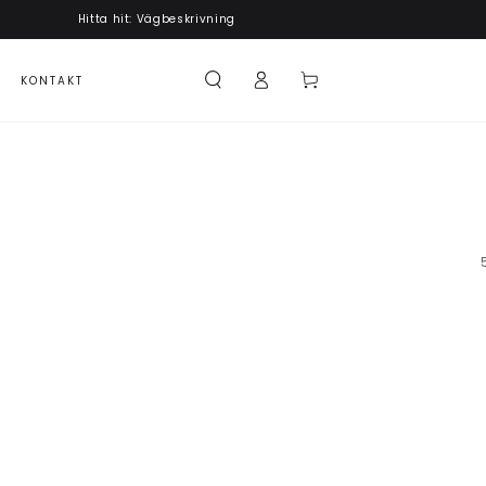
Hitta hit: Vägbeskrivning
Logga
Kundvagn
KONTAKT
in
Titleist
SM10
Tour
Chrome