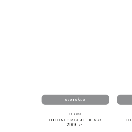
SLUTSÅLD
Säljare:
TITLEIST
TITLEIST SM10 JET BLACK
TI
2199
Ordinarie
kr
pris