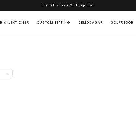
E-mail: shopen@piteagolf.se
R & LEKTIONER
CUSTOM FITTING
DEMODAGAR
GOLFRESOR
Titleist
Titleist
SM10
SM10
Jet
-
Black
Nickel