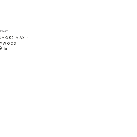
Säljare:
LAWAY
 SMOKE MAX -
AYWOOD
99
Ordinarie
kr
pris
TSR2
TSR1
-
-
Hybrid
Hybrid