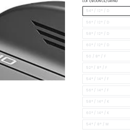
LOFT/BOUNCE/GRIND
54° / 12° / D
56° / 12° / D
58° / 12° / D
60° / 12° / D
50 / 8° / F
52° / 8° / F
54° / 14° / F
56° / 14° / F
58° / 14° / K
60° / 14° / K
54° / 8° / M