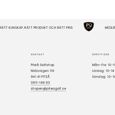
T KUNSKAP, RÄTT PRODUKT OCH RÄTT PRIS
MEDLEM I
KONTAKT
ÖPPETTIDER
Piteå Golfshop
Mån-Fre: 10-1
Nötövägen 119
Lördag: 10-14
941 41 PITEÅ
Söndag: 10-1
0911-149 90
shopen@piteagolf.se