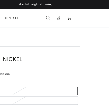
Hitta hit: Vägbeskrivning
Logga
Kundvagn
KONTAKT
in
- NICKEL
kassan.