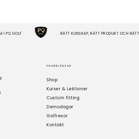
 PQ GOLF
RÄTT KUNSKAP, RÄTT PRODUKT OCH RÄTT PR
SNABBLÄNKAR
8
Shop
Kurser & Lektioner
4
Custom fitting
Demodagar
Golfresor
Kontakt