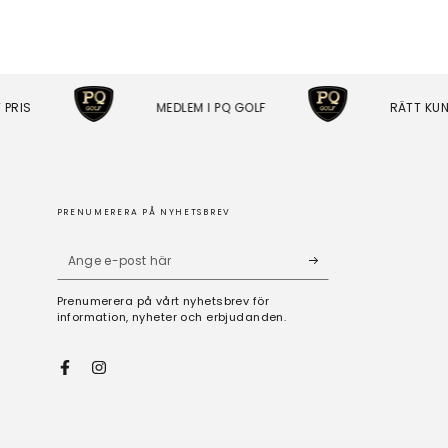
IS
MEDLEM I PQ GOLF
RÄTT KUNSKA
PRENUMERERA PÅ NYHETSBREV
Ange
e-
Prenumerera på vårt nyhetsbrev för
post
information, nyheter och erbjudanden.
här
Facebook
Instagram