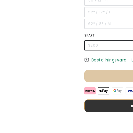
50 / 12° / F
52° / 12° / F
62° / 8° / M
SKAFT
S200
Beställningsvara -