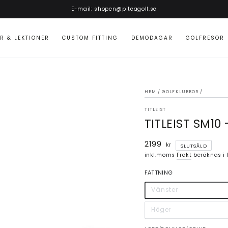
E-mail: shopen@piteagolf.se
R & LEKTIONER
CUSTOM FITTING
DEMODAGAR
GOLFRESOR
HEM
/
GOLFKLUBBOR
/
TITLEIST
TITLEIST SM10 
2199
Ordinarie
kr
SLUTSÅLD
pris
inkl.moms
Frakt
beräknas i 
FATTNING
Vänster
Höger