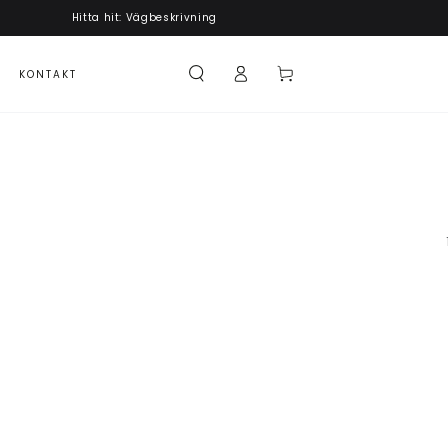
Hitta hit: Vägbeskrivning
Logga
Kundvagn
KONTAKT
in
Paradym
AI
Smoke
-
Hybrid