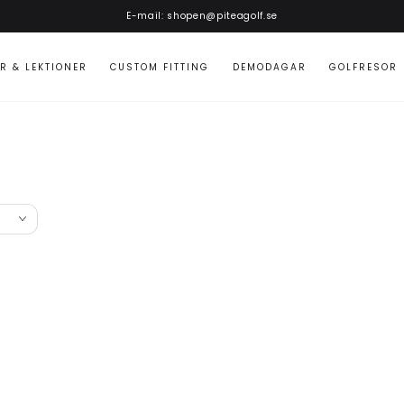
E-mail: shopen@piteagolf.se
R & LEKTIONER
CUSTOM FITTING
DEMODAGAR
GOLFRESOR
TSR2
TSR1
-
-
Hybrid
Hybrid