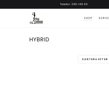
GÅ VIDARE
Telefon: 0911-149 90
SHOP
KURSE
KATEGORI:
HYBRID
SORTERA EFTER
TSR3
-
Hybrid