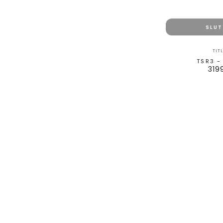
SLU
TIT
TSR3 -
319
Paradym
AI
Smoke
HL
-
Hybrid