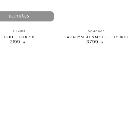
SLUTSÅLD
Säljare:
Säljare:
TITLEIST
CALLAWAY
TSR1 - HYBRID
PARADYM AI SMOKE - HYBRID
3199
3799
Ordinarie
Ordinarie
kr
kr
pris
pris
Darkspeed
ONE
Length
-
Hybrid