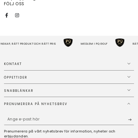
FÖLJ OSS
Facebook
Instagram
RODUKT OCH RÄTT PRIS
MEDLEM I PQ GOLF
RÄTT KUNSKAP, RÄT
KONTAKT
ÖPPETTIDER
SNABBLÄNKAR
PRENUMERERA PÅ NYHETSBREV
Ange
e-
Prenumerera på vårt nyhetsbrev för information, nyheter och
post
erbjudanden.