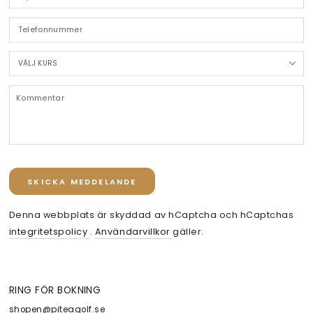
p
*
T
VÄLJ
KURS
K
SKICKA MEDDELANDE
Denna webbplats är skyddad av hCaptcha och hCaptchas
integritetspolicy
.
Användarvillkor
gäller.
RING FÖR BOKNING
shopen@piteagolf.se