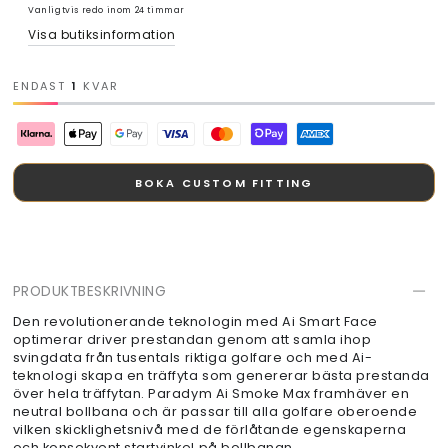
Vanligtvis redo inom 24 timmar
Visa butiksinformation
ENDAST
1
KVAR
BOKA CUSTOM FITTING
PRODUKTBESKRIVNING
Den revolutionerande teknologin med Ai Smart Face
optimerar driver prestandan genom att samla ihop
svingdata från tusentals riktiga golfare och med Ai-
teknologi skapa en träffyta som genererar bästa prestanda
över hela träffytan. Paradym Ai Smoke Max framhäver en
neutral bollbana och är passar till alla golfare oberoende
vilken skicklighetsnivå med de förlåtande egenskaperna
och konsekvent startvinkel på bollbanan.