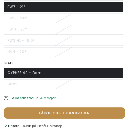
FW7 - 21°
FW9 - 24°
FW11 - 27°
FW3 HL - 16.5°
HVN - 20°
SKAFT
CYPHER 40 - Dam
Dam
Leveranstid: 2-4 dagar
LÄGG TILL I KUNDVAGN
Hämta i butik på
Piteå Golfshop