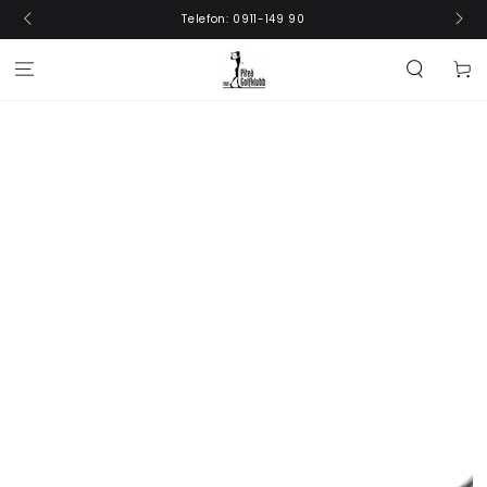
GÅ VIDARE
Telefon: 0911-149 90
Kundva
GÅ TILL
PRODUKTINFORMATION