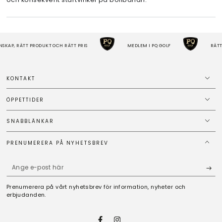
KAP, RÄTT PRODUKT OCH RÄTT PRIS
MEDLEM I PQ GOLF
RÄTT 
KONTAKT
ÖPPETTIDER
SNABBLÄNKAR
PRENUMERERA PÅ NYHETSBREV
Ange
e-
Prenumerera på vårt nyhetsbrev för information, nyheter och
post
erbjudanden.
här