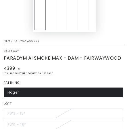
HEM
/
FAIRWAYWOODS
/
CALLAWAY
PARADYM AI SMOKE MAX - DAM - FAIRWAYWOOD
4399
Ordinarie
kr
pris
inkl.moms
Frakt
beräknas i kassan.
FATTNING
Höger
LOFT
FW3 - 15°
FW5 - 18°